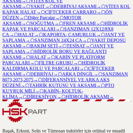
AKSAMI
→
⬡
VİTES KOL VE
AKSAMI
→
⬡
YAKIT
→
⬡
DEBRİYAJ AKSAMI
→
⬡
VİTES KOL
KAPAK HALAT
→
⬡
ÇİFTÇEKER CARRARO
→
⬡
ÖN
DÜZEN
→
⬡
Diğer Parçalar
→
⬡
MOTOR
AKSAMI
→
⬡
SOĞUTMA
→
⬡
FREN AKSAMI
→
⬡
HİDROLİK
KAPAK VE PARÇALARI
→
⬡
ŞANZIMAN 12X12/8X8
CA
→
⬡
HALAT
→
⬡
KAPORTA- ÇAMURLUK
→
⬡
JANT VE
SAPLAMA
→
⬡
ŞANZIMAN 24X24 CA
→
⬡
YAKIT DEPOSU
AKSAMI
→
⬡
BAKIM SETİ
→
⬡
TESİSAT
→
⬡
JANT VE
SAPLAMA
→
⬡
HİDROLİK BORU VE BAĞLANTI
AKSAMI
→
⬡
HALAT
→
⬡
KABİN VE PLATFORM
PARÇALARI
→
⬡
FİLTRE GRUBU
→
⬡
HİDROLİK
KALDIRMA KOLU VE PARÇALARI
→
⬡
ÇİFTÇEKER
AKSAMI
→
⬡
DEBRİYAJ
→
⬡
ARKA DİNGİL
→
⬡
ŞANZIMAN
8073,2073,2075
→
⬡
DİFERANSİYEL VE ARKA AKS
DÜZENİ
→
⬡
TAHRİK KUTUSU VE AKSAMI
→
⬡
PTO
KUYRUK MİLİ
→
⬡
KABİN- KOLTUK-
KLİMA
→
⬡
DİREKSİYON
→
⬡
HİDROLİK AKSAMI
→
Başak, Erkunt, Solis ve Tümosan traktörler için orijinal ve muadil