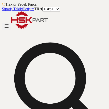
⬡
Traktör Yedek Parça
Sipariş Takibi
İletişim
TR
▾