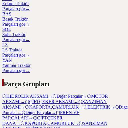
Erkunt Traktör
Parçaları gör
→
BAŞ
Başak Traktör
Parçaları gör
→
SOL
Solis Traktör
Parçaları gör
→
LS
LS Traktör
Parçaları gör
→
YAN
Yanmar Traktör
Parçaları gör
→
Parça Grupları
⬡
HİDROLİK AKSAMI
→
⬡
Diğer Parçalar
→
⬡
MOTOR
AKSAMI
→
⬡
ÇİFTÇEKER AKSAMI
→
⬡
ŞANZIMAN
AKSAMI
→
⬡
KAPORTA,ÇAMURLUK
→
⬡
ELEKTRİK
→
⬡
Diğe
Parçalar
→
⬡
Diğer Parçalar
→
⬡
FREN VE
PARÇALARI
→
⬡
ÇİFTÇEKER
DANA
→
⬡
KAPORTA,ÇAMURLUK
→
⬡
ŞANZIMAN