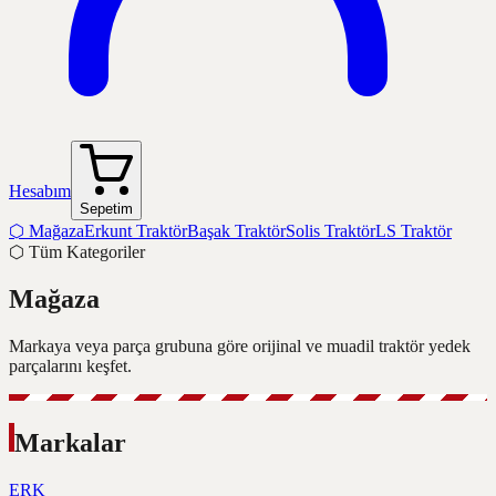
Hesabım
Sepetim
⬡
Mağaza
Erkunt Traktör
Başak Traktör
Solis Traktör
LS Traktör
⬡
Tüm Kategoriler
Mağaza
Markaya veya parça grubuna göre orijinal ve muadil traktör yedek
parçalarını keşfet.
Markalar
ERK