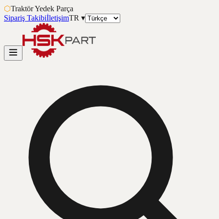
⬡
Traktör Yedek Parça
Sipariş Takibi
İletişim
TR
▾