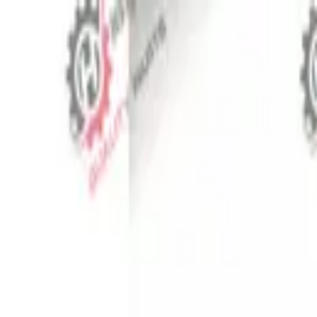
⬡
Traktör Yedek Parça
Sipariş Takibi
İletişim
TR
▾