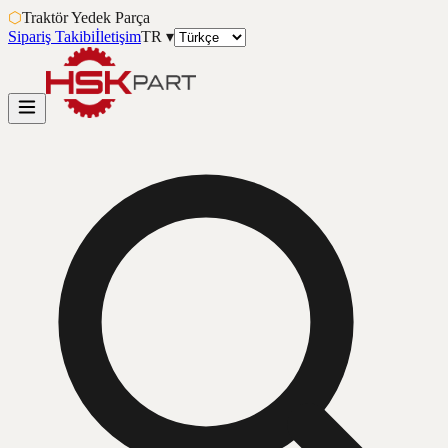
⬡
Traktör Yedek Parça
Sipariş Takibi
İletişim
TR
▾