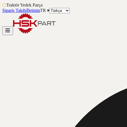
⬡
Traktör Yedek Parça
Sipariş Takibi
İletişim
TR
▾