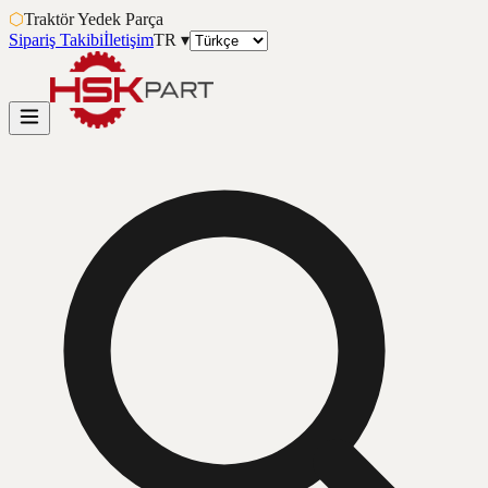
⬡
Traktör Yedek Parça
Sipariş Takibi
İletişim
TR
▾