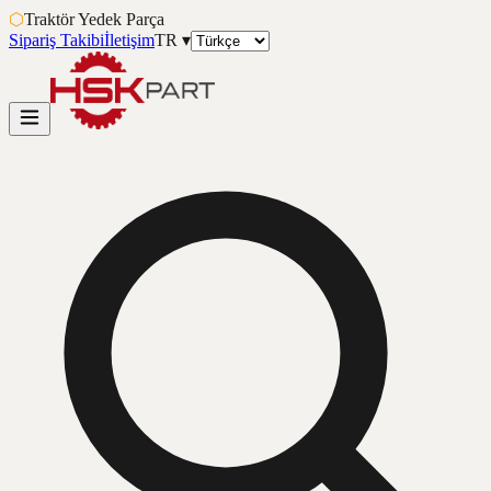
⬡
Traktör Yedek Parça
Sipariş Takibi
İletişim
TR
▾