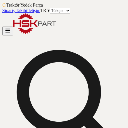
⬡
Traktör Yedek Parça
Sipariş Takibi
İletişim
TR
▾