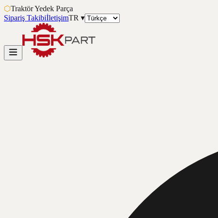
⬡
Traktör Yedek Parça
Sipariş Takibi
İletişim
TR
▾