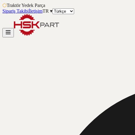
⬡
Traktör Yedek Parça
Sipariş Takibi
İletişim
TR
▾