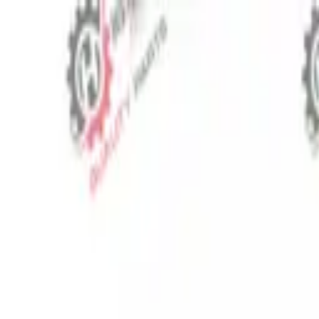
⬡
Traktör Yedek Parça
Sipariş Takibi
İletişim
TR
▾