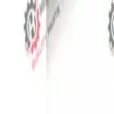
⬡
Traktör Yedek Parça
Sipariş Takibi
İletişim
TR
▾