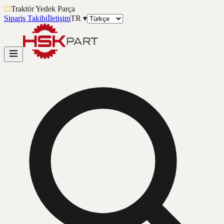
⬡
Traktör Yedek Parça
Sipariş Takibi
İletişim
TR
▾