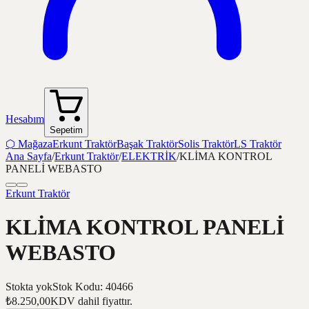
Hesabım
Sepetim
⬡
Mağaza
Erkunt Traktör
Başak Traktör
Solis Traktör
LS Traktör
Ana Sayfa
/
Erkunt Traktör
/
ELEKTRİK
/
KLİMA KONTROL
PANELİ WEBASTO
Erkunt Traktör
KLİMA KONTROL PANELİ
WEBASTO
Stokta yok
Stok Kodu
:
40466
₺8.250,00
KDV dahil fiyattır.