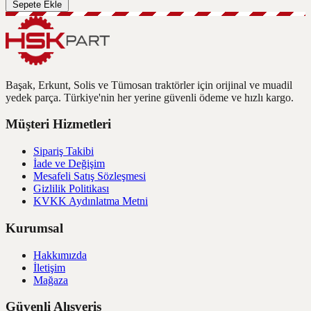
Sepete Ekle
Başak, Erkunt, Solis ve Tümosan traktörler için orijinal ve muadil
yedek parça. Türkiye'nin her yerine güvenli ödeme ve hızlı kargo.
Müşteri Hizmetleri
Sipariş Takibi
İade ve Değişim
Mesafeli Satış Sözleşmesi
Gizlilik Politikası
KVKK Aydınlatma Metni
Kurumsal
Hakkımızda
İletişim
Mağaza
Güvenli Alışveriş