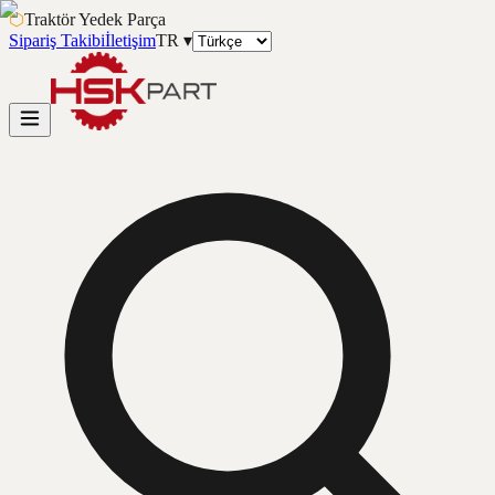
⬡
Traktör Yedek Parça
Sipariş Takibi
İletişim
TR
▾