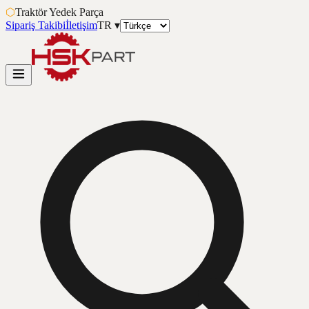
⬡
Traktör Yedek Parça
Sipariş Takibi
İletişim
TR
▾