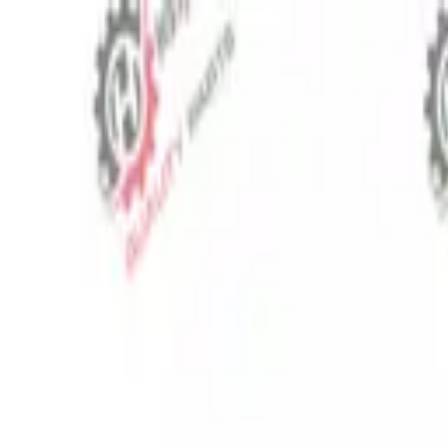
⬡
Traktör Yedek Parça
Sipariş Takibi
İletişim
TR
▾