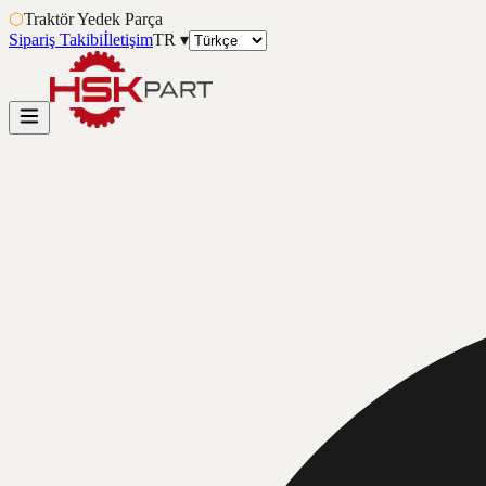
⬡
Traktör Yedek Parça
Sipariş Takibi
İletişim
TR
▾