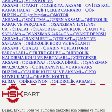
AKSAMI
→
⬡
VİTES KOL VE
AKSAMI
→
⬡
YAKIT
→
⬡
DEBRİYAJ AKSAMI
→
⬡
VİTES KOL
KAPAK HALAT
→
⬡
ÇİFTÇEKER CARRARO
→
⬡
ÖN
DÜZEN
→
⬡
Diğer Parçalar
→
⬡
MOTOR
AKSAMI
→
⬡
SOĞUTMA
→
⬡
FREN AKSAMI
→
⬡
HİDROLİK
KAPAK VE PARÇALARI
→
⬡
ŞANZIMAN 12X12/8X8
CA
→
⬡
HALAT
→
⬡
KAPORTA- ÇAMURLUK
→
⬡
JANT VE
SAPLAMA
→
⬡
ŞANZIMAN 24X24 CA
→
⬡
YAKIT DEPOSU
AKSAMI
→
⬡
BAKIM SETİ
→
⬡
TESİSAT
→
⬡
JANT VE
SAPLAMA
→
⬡
HİDROLİK BORU VE BAĞLANTI
AKSAMI
→
⬡
HALAT
→
⬡
KABİN VE PLATFORM
PARÇALARI
→
⬡
FİLTRE GRUBU
→
⬡
HİDROLİK
KALDIRMA KOLU VE PARÇALARI
→
⬡
ÇİFTÇEKER
AKSAMI
→
⬡
DEBRİYAJ
→
⬡
ARKA DİNGİL
→
⬡
ŞANZIMAN
8073,2073,2075
→
⬡
DİFERANSİYEL VE ARKA AKS
DÜZENİ
→
⬡
TAHRİK KUTUSU VE AKSAMI
→
⬡
PTO
KUYRUK MİLİ
→
⬡
KABİN- KOLTUK-
KLİMA
→
⬡
DİREKSİYON
→
⬡
HİDROLİK AKSAMI
→
Başak, Erkunt, Solis ve Tümosan traktörler için orijinal ve muadil