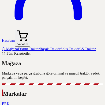
Hesabım
Sepetim
⬡
Mağaza
Erkunt Traktör
Başak Traktör
Solis Traktör
LS Traktör
⬡
Tüm Kategoriler
Mağaza
Markaya veya parça grubuna göre orijinal ve muadil traktör yedek
parçalarını keşfet.
Markalar
ERK