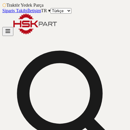
⬡
Traktör Yedek Parça
Sipariş Takibi
İletişim
TR
▾