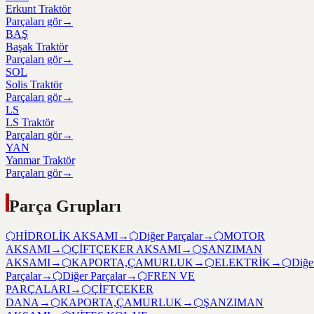
Erkunt Traktör
Parçaları gör
→
BAŞ
Başak Traktör
Parçaları gör
→
SOL
Solis Traktör
Parçaları gör
→
LS
LS Traktör
Parçaları gör
→
YAN
Yanmar Traktör
Parçaları gör
→
Parça Grupları
⬡
HİDROLİK AKSAMI
→
⬡
Diğer Parçalar
→
⬡
MOTOR
AKSAMI
→
⬡
ÇİFTÇEKER AKSAMI
→
⬡
ŞANZIMAN
AKSAMI
→
⬡
KAPORTA,ÇAMURLUK
→
⬡
ELEKTRİK
→
⬡
Diğe
Parçalar
→
⬡
Diğer Parçalar
→
⬡
FREN VE
PARÇALARI
→
⬡
ÇİFTÇEKER
DANA
→
⬡
KAPORTA,ÇAMURLUK
→
⬡
ŞANZIMAN