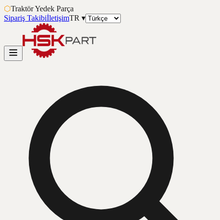
⬡
Traktör Yedek Parça
Sipariş Takibi
İletişim
TR
▾