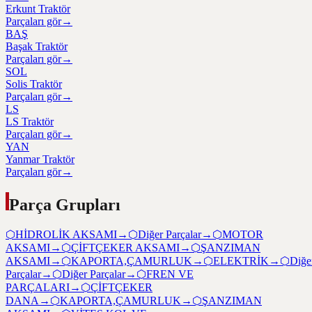
Erkunt Traktör
Parçaları gör
→
BAŞ
Başak Traktör
Parçaları gör
→
SOL
Solis Traktör
Parçaları gör
→
LS
LS Traktör
Parçaları gör
→
YAN
Yanmar Traktör
Parçaları gör
→
Parça Grupları
⬡
HİDROLİK AKSAMI
→
⬡
Diğer Parçalar
→
⬡
MOTOR
AKSAMI
→
⬡
ÇİFTÇEKER AKSAMI
→
⬡
ŞANZIMAN
AKSAMI
→
⬡
KAPORTA,ÇAMURLUK
→
⬡
ELEKTRİK
→
⬡
Diğe
Parçalar
→
⬡
Diğer Parçalar
→
⬡
FREN VE
PARÇALARI
→
⬡
ÇİFTÇEKER
DANA
→
⬡
KAPORTA,ÇAMURLUK
→
⬡
ŞANZIMAN