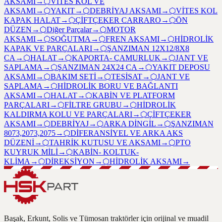
AKSAMI
→
⬡
VİTES KOL VE
AKSAMI
→
⬡
YAKIT
→
⬡
DEBRİYAJ AKSAMI
→
⬡
VİTES KOL
KAPAK HALAT
→
⬡
ÇİFTÇEKER CARRARO
→
⬡
ÖN
DÜZEN
→
⬡
Diğer Parçalar
→
⬡
MOTOR
AKSAMI
→
⬡
SOĞUTMA
→
⬡
FREN AKSAMI
→
⬡
HİDROLİK
KAPAK VE PARÇALARI
→
⬡
ŞANZIMAN 12X12/8X8
CA
→
⬡
HALAT
→
⬡
KAPORTA- ÇAMURLUK
→
⬡
JANT VE
SAPLAMA
→
⬡
ŞANZIMAN 24X24 CA
→
⬡
YAKIT DEPOSU
AKSAMI
→
⬡
BAKIM SETİ
→
⬡
TESİSAT
→
⬡
JANT VE
SAPLAMA
→
⬡
HİDROLİK BORU VE BAĞLANTI
AKSAMI
→
⬡
HALAT
→
⬡
KABİN VE PLATFORM
PARÇALARI
→
⬡
FİLTRE GRUBU
→
⬡
HİDROLİK
KALDIRMA KOLU VE PARÇALARI
→
⬡
ÇİFTÇEKER
AKSAMI
→
⬡
DEBRİYAJ
→
⬡
ARKA DİNGİL
→
⬡
ŞANZIMAN
8073,2073,2075
→
⬡
DİFERANSİYEL VE ARKA AKS
DÜZENİ
→
⬡
TAHRİK KUTUSU VE AKSAMI
→
⬡
PTO
KUYRUK MİLİ
→
⬡
KABİN- KOLTUK-
KLİMA
→
⬡
DİREKSİYON
→
⬡
HİDROLİK AKSAMI
→
Başak, Erkunt, Solis ve Tümosan traktörler için orijinal ve muadil