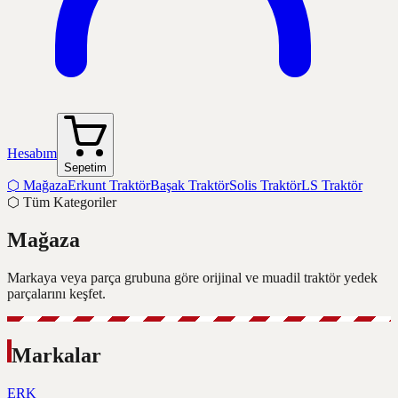
Hesabım
Sepetim
⬡
Mağaza
Erkunt Traktör
Başak Traktör
Solis Traktör
LS Traktör
⬡
Tüm Kategoriler
Mağaza
Markaya veya parça grubuna göre orijinal ve muadil traktör yedek
parçalarını keşfet.
Markalar
ERK