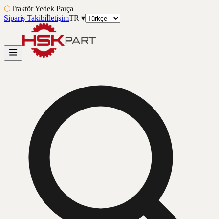
⬡
Traktör Yedek Parça
Sipariş Takibi
İletişim
TR
▾