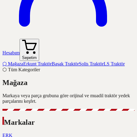
Hesabım
Sepetim
⬡
Mağaza
Erkunt Traktör
Başak Traktör
Solis Traktör
LS Traktör
⬡
Tüm Kategoriler
Mağaza
Markaya veya parça grubuna göre orijinal ve muadil traktör yedek
parçalarını keşfet.
Markalar
ERK