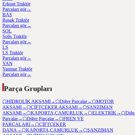
Erkunt Traktör
Parçaları gör
→
BAŞ
Başak Traktör
Parçaları gör
→
SOL
Solis Traktör
Parçaları gör
→
LS
LS Traktör
Parçaları gör
→
YAN
Yanmar Traktör
Parçaları gör
→
Parça Grupları
⬡
HİDROLİK AKSAMI
→
⬡
Diğer Parçalar
→
⬡
MOTOR
AKSAMI
→
⬡
ÇİFTÇEKER AKSAMI
→
⬡
ŞANZIMAN
AKSAMI
→
⬡
KAPORTA,ÇAMURLUK
→
⬡
ELEKTRİK
→
⬡
Diğe
Parçalar
→
⬡
Diğer Parçalar
→
⬡
FREN VE
PARÇALARI
→
⬡
ÇİFTÇEKER
DANA
→
⬡
KAPORTA,ÇAMURLUK
→
⬡
ŞANZIMAN