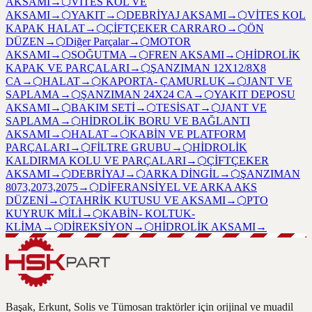
AKSAMI
→
⬡
VİTES KOL VE
AKSAMI
→
⬡
YAKIT
→
⬡
DEBRİYAJ AKSAMI
→
⬡
VİTES KOL
KAPAK HALAT
→
⬡
ÇİFTÇEKER CARRARO
→
⬡
ÖN
DÜZEN
→
⬡
Diğer Parçalar
→
⬡
MOTOR
AKSAMI
→
⬡
SOĞUTMA
→
⬡
FREN AKSAMI
→
⬡
HİDROLİK
KAPAK VE PARÇALARI
→
⬡
ŞANZIMAN 12X12/8X8
CA
→
⬡
HALAT
→
⬡
KAPORTA- ÇAMURLUK
→
⬡
JANT VE
SAPLAMA
→
⬡
ŞANZIMAN 24X24 CA
→
⬡
YAKIT DEPOSU
AKSAMI
→
⬡
BAKIM SETİ
→
⬡
TESİSAT
→
⬡
JANT VE
SAPLAMA
→
⬡
HİDROLİK BORU VE BAĞLANTI
AKSAMI
→
⬡
HALAT
→
⬡
KABİN VE PLATFORM
PARÇALARI
→
⬡
FİLTRE GRUBU
→
⬡
HİDROLİK
KALDIRMA KOLU VE PARÇALARI
→
⬡
ÇİFTÇEKER
AKSAMI
→
⬡
DEBRİYAJ
→
⬡
ARKA DİNGİL
→
⬡
ŞANZIMAN
8073,2073,2075
→
⬡
DİFERANSİYEL VE ARKA AKS
DÜZENİ
→
⬡
TAHRİK KUTUSU VE AKSAMI
→
⬡
PTO
KUYRUK MİLİ
→
⬡
KABİN- KOLTUK-
KLİMA
→
⬡
DİREKSİYON
→
⬡
HİDROLİK AKSAMI
→
Başak, Erkunt, Solis ve Tümosan traktörler için orijinal ve muadil