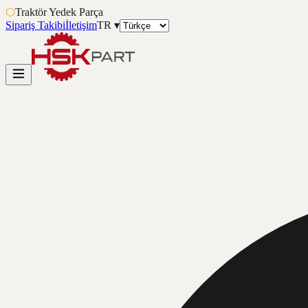
⬡
Traktör Yedek Parça
Sipariş Takibi
İletişim
TR
▾