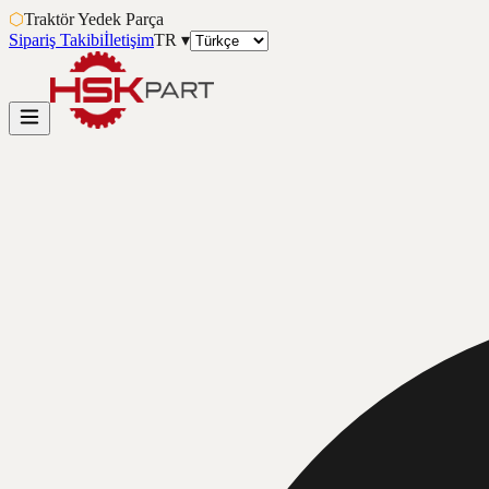
⬡
Traktör Yedek Parça
Sipariş Takibi
İletişim
TR
▾