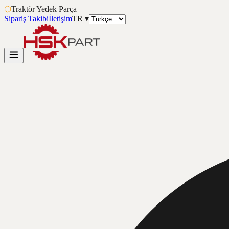
⬡
Traktör Yedek Parça
Sipariş Takibi
İletişim
TR
▾