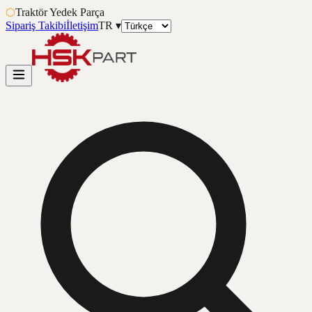
⬡
Traktör Yedek Parça
Sipariş Takibi
İletişim
TR
▾