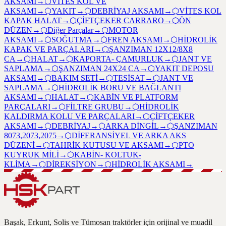
AKSAMI
→
⬡
VİTES KOL VE
AKSAMI
→
⬡
YAKIT
→
⬡
DEBRİYAJ AKSAMI
→
⬡
VİTES KOL
KAPAK HALAT
→
⬡
ÇİFTÇEKER CARRARO
→
⬡
ÖN
DÜZEN
→
⬡
Diğer Parçalar
→
⬡
MOTOR
AKSAMI
→
⬡
SOĞUTMA
→
⬡
FREN AKSAMI
→
⬡
HİDROLİK
KAPAK VE PARÇALARI
→
⬡
ŞANZIMAN 12X12/8X8
CA
→
⬡
HALAT
→
⬡
KAPORTA- ÇAMURLUK
→
⬡
JANT VE
SAPLAMA
→
⬡
ŞANZIMAN 24X24 CA
→
⬡
YAKIT DEPOSU
AKSAMI
→
⬡
BAKIM SETİ
→
⬡
TESİSAT
→
⬡
JANT VE
SAPLAMA
→
⬡
HİDROLİK BORU VE BAĞLANTI
AKSAMI
→
⬡
HALAT
→
⬡
KABİN VE PLATFORM
PARÇALARI
→
⬡
FİLTRE GRUBU
→
⬡
HİDROLİK
KALDIRMA KOLU VE PARÇALARI
→
⬡
ÇİFTÇEKER
AKSAMI
→
⬡
DEBRİYAJ
→
⬡
ARKA DİNGİL
→
⬡
ŞANZIMAN
8073,2073,2075
→
⬡
DİFERANSİYEL VE ARKA AKS
DÜZENİ
→
⬡
TAHRİK KUTUSU VE AKSAMI
→
⬡
PTO
KUYRUK MİLİ
→
⬡
KABİN- KOLTUK-
KLİMA
→
⬡
DİREKSİYON
→
⬡
HİDROLİK AKSAMI
→
Başak, Erkunt, Solis ve Tümosan traktörler için orijinal ve muadil