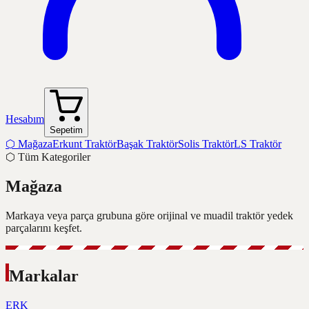
Hesabım
Sepetim
⬡
Mağaza
Erkunt Traktör
Başak Traktör
Solis Traktör
LS Traktör
⬡
Tüm Kategoriler
Mağaza
Markaya veya parça grubuna göre orijinal ve muadil traktör yedek
parçalarını keşfet.
Markalar
ERK