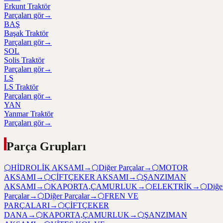
Erkunt Traktör
Parçaları gör
→
BAŞ
Başak Traktör
Parçaları gör
→
SOL
Solis Traktör
Parçaları gör
→
LS
LS Traktör
Parçaları gör
→
YAN
Yanmar Traktör
Parçaları gör
→
Parça Grupları
⬡
HİDROLİK AKSAMI
→
⬡
Diğer Parçalar
→
⬡
MOTOR
AKSAMI
→
⬡
ÇİFTÇEKER AKSAMI
→
⬡
ŞANZIMAN
AKSAMI
→
⬡
KAPORTA,ÇAMURLUK
→
⬡
ELEKTRİK
→
⬡
Diğe
Parçalar
→
⬡
Diğer Parçalar
→
⬡
FREN VE
PARÇALARI
→
⬡
ÇİFTÇEKER
DANA
→
⬡
KAPORTA,ÇAMURLUK
→
⬡
ŞANZIMAN