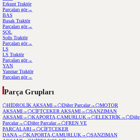
Erkunt Traktör
Parçaları gör
→
BAŞ
Başak Traktör
Parçaları gör
→
SOL
Solis Traktör
Parçaları gör
→
LS
LS Traktör
Parçaları gör
→
YAN
Yanmar Traktör
Parçaları gör
→
Parça Grupları
⬡
HİDROLİK AKSAMI
→
⬡
Diğer Parçalar
→
⬡
MOTOR
AKSAMI
→
⬡
ÇİFTÇEKER AKSAMI
→
⬡
ŞANZIMAN
AKSAMI
→
⬡
KAPORTA,ÇAMURLUK
→
⬡
ELEKTRİK
→
⬡
Diğe
Parçalar
→
⬡
Diğer Parçalar
→
⬡
FREN VE
PARÇALARI
→
⬡
ÇİFTÇEKER
DANA
→
⬡
KAPORTA,ÇAMURLUK
→
⬡
ŞANZIMAN