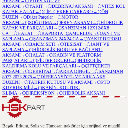
AKSAMI
→
⬡
VİTES KOL VE
AKSAMI
→
⬡
YAKIT
→
⬡
DEBRİYAJ AKSAMI
→
⬡
VİTES KOL
KAPAK HALAT
→
⬡
ÇİFTÇEKER CARRARO
→
⬡
ÖN
DÜZEN
→
⬡
Diğer Parçalar
→
⬡
MOTOR
AKSAMI
→
⬡
SOĞUTMA
→
⬡
FREN AKSAMI
→
⬡
HİDROLİK
KAPAK VE PARÇALARI
→
⬡
ŞANZIMAN 12X12/8X8
CA
→
⬡
HALAT
→
⬡
KAPORTA- ÇAMURLUK
→
⬡
JANT VE
SAPLAMA
→
⬡
ŞANZIMAN 24X24 CA
→
⬡
YAKIT DEPOSU
AKSAMI
→
⬡
BAKIM SETİ
→
⬡
TESİSAT
→
⬡
JANT VE
SAPLAMA
→
⬡
HİDROLİK BORU VE BAĞLANTI
AKSAMI
→
⬡
HALAT
→
⬡
KABİN VE PLATFORM
PARÇALARI
→
⬡
FİLTRE GRUBU
→
⬡
HİDROLİK
KALDIRMA KOLU VE PARÇALARI
→
⬡
ÇİFTÇEKER
AKSAMI
→
⬡
DEBRİYAJ
→
⬡
ARKA DİNGİL
→
⬡
ŞANZIMAN
8073,2073,2075
→
⬡
DİFERANSİYEL VE ARKA AKS
DÜZENİ
→
⬡
TAHRİK KUTUSU VE AKSAMI
→
⬡
PTO
KUYRUK MİLİ
→
⬡
KABİN- KOLTUK-
KLİMA
→
⬡
DİREKSİYON
→
⬡
HİDROLİK AKSAMI
→
Başak, Erkunt, Solis ve Tümosan traktörler için orijinal ve muadil