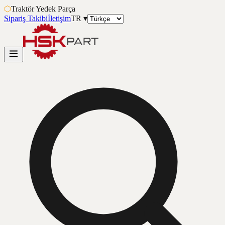
⬡
Traktör Yedek Parça
Sipariş Takibi
İletişim
TR
▾