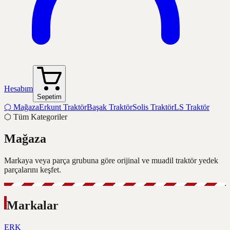
Hesabım
Sepetim
⬡
Mağaza
Erkunt Traktör
Başak Traktör
Solis Traktör
LS Traktör
⬡
Tüm Kategoriler
Mağaza
Markaya veya parça grubuna göre orijinal ve muadil traktör yedek
parçalarını keşfet.
Markalar
ERK