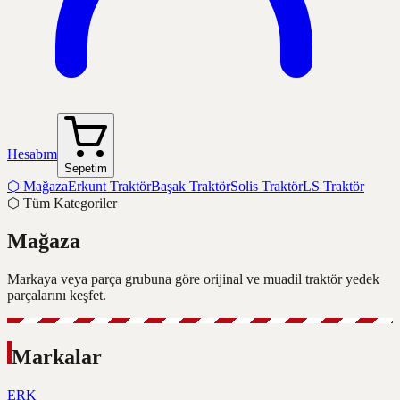
Hesabım
Sepetim
⬡
Mağaza
Erkunt Traktör
Başak Traktör
Solis Traktör
LS Traktör
⬡
Tüm Kategoriler
Mağaza
Markaya veya parça grubuna göre orijinal ve muadil traktör yedek
parçalarını keşfet.
Markalar
ERK