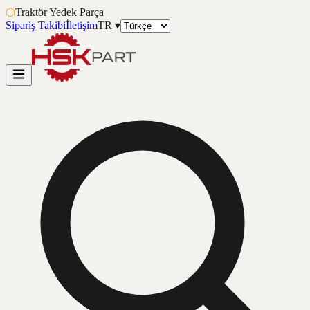
⬡
Traktör Yedek Parça
Sipariş Takibi
İletişim
TR
▾