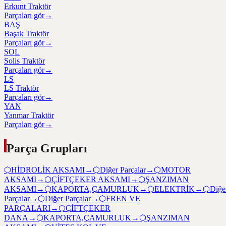
Erkunt Traktör
Parçaları gör
→
BAŞ
Başak Traktör
Parçaları gör
→
SOL
Solis Traktör
Parçaları gör
→
LS
LS Traktör
Parçaları gör
→
YAN
Yanmar Traktör
Parçaları gör
→
Parça Grupları
⬡
HİDROLİK AKSAMI
→
⬡
Diğer Parçalar
→
⬡
MOTOR
AKSAMI
→
⬡
ÇİFTÇEKER AKSAMI
→
⬡
ŞANZIMAN
AKSAMI
→
⬡
KAPORTA,ÇAMURLUK
→
⬡
ELEKTRİK
→
⬡
Diğe
Parçalar
→
⬡
Diğer Parçalar
→
⬡
FREN VE
PARÇALARI
→
⬡
ÇİFTÇEKER
DANA
→
⬡
KAPORTA,ÇAMURLUK
→
⬡
ŞANZIMAN