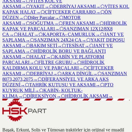
AKSAMI
→
⬡
VİTES KOL VE
AKSAMI
→
⬡
YAKIT
→
⬡
DEBRİYAJ AKSAMI
→
⬡
VİTES KOL
KAPAK HALAT
→
⬡
ÇİFTÇEKER CARRARO
→
⬡
ÖN
DÜZEN
→
⬡
Diğer Parçalar
→
⬡
MOTOR
AKSAMI
→
⬡
SOĞUTMA
→
⬡
FREN AKSAMI
→
⬡
HİDROLİK
KAPAK VE PARÇALARI
→
⬡
ŞANZIMAN 12X12/8X8
CA
→
⬡
HALAT
→
⬡
KAPORTA- ÇAMURLUK
→
⬡
JANT VE
SAPLAMA
→
⬡
ŞANZIMAN 24X24 CA
→
⬡
YAKIT DEPOSU
AKSAMI
→
⬡
BAKIM SETİ
→
⬡
TESİSAT
→
⬡
JANT VE
SAPLAMA
→
⬡
HİDROLİK BORU VE BAĞLANTI
AKSAMI
→
⬡
HALAT
→
⬡
KABİN VE PLATFORM
PARÇALARI
→
⬡
FİLTRE GRUBU
→
⬡
HİDROLİK
KALDIRMA KOLU VE PARÇALARI
→
⬡
ÇİFTÇEKER
AKSAMI
→
⬡
DEBRİYAJ
→
⬡
ARKA DİNGİL
→
⬡
ŞANZIMAN
8073,2073,2075
→
⬡
DİFERANSİYEL VE ARKA AKS
DÜZENİ
→
⬡
TAHRİK KUTUSU VE AKSAMI
→
⬡
PTO
KUYRUK MİLİ
→
⬡
KABİN- KOLTUK-
KLİMA
→
⬡
DİREKSİYON
→
⬡
HİDROLİK AKSAMI
→
Başak, Erkunt, Solis ve Tümosan traktörler için orijinal ve muadil