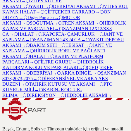
AKSAMI
→
⬡
VİTES KOL VE
AKSAMI
→
⬡
YAKIT
→
⬡
DEBRİYAJ AKSAMI
→
⬡
VİTES KOL
KAPAK HALAT
→
⬡
ÇİFTÇEKER CARRARO
→
⬡
ÖN
DÜZEN
→
⬡
Diğer Parçalar
→
⬡
MOTOR
AKSAMI
→
⬡
SOĞUTMA
→
⬡
FREN AKSAMI
→
⬡
HİDROLİK
KAPAK VE PARÇALARI
→
⬡
ŞANZIMAN 12X12/8X8
CA
→
⬡
HALAT
→
⬡
KAPORTA- ÇAMURLUK
→
⬡
JANT VE
SAPLAMA
→
⬡
ŞANZIMAN 24X24 CA
→
⬡
YAKIT DEPOSU
AKSAMI
→
⬡
BAKIM SETİ
→
⬡
TESİSAT
→
⬡
JANT VE
SAPLAMA
→
⬡
HİDROLİK BORU VE BAĞLANTI
AKSAMI
→
⬡
HALAT
→
⬡
KABİN VE PLATFORM
PARÇALARI
→
⬡
FİLTRE GRUBU
→
⬡
HİDROLİK
KALDIRMA KOLU VE PARÇALARI
→
⬡
ÇİFTÇEKER
AKSAMI
→
⬡
DEBRİYAJ
→
⬡
ARKA DİNGİL
→
⬡
ŞANZIMAN
8073,2073,2075
→
⬡
DİFERANSİYEL VE ARKA AKS
DÜZENİ
→
⬡
TAHRİK KUTUSU VE AKSAMI
→
⬡
PTO
KUYRUK MİLİ
→
⬡
KABİN- KOLTUK-
KLİMA
→
⬡
DİREKSİYON
→
⬡
HİDROLİK AKSAMI
→
Başak, Erkunt, Solis ve Tümosan traktörler için orijinal ve muadil