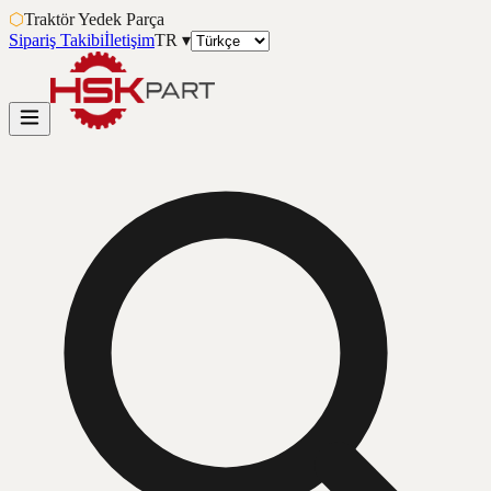
⬡
Traktör Yedek Parça
Sipariş Takibi
İletişim
TR
▾