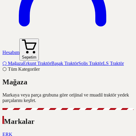
Hesabım
Sepetim
⬡
Mağaza
Erkunt Traktör
Başak Traktör
Solis Traktör
LS Traktör
⬡
Tüm Kategoriler
Mağaza
Markaya veya parça grubuna göre orijinal ve muadil traktör yedek
parçalarını keşfet.
Markalar
ERK