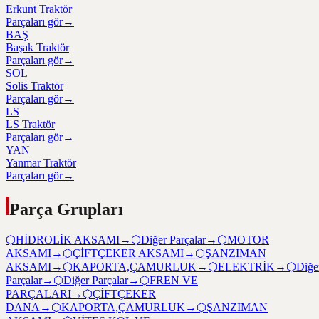
Erkunt Traktör
Parçaları gör
→
BAŞ
Başak Traktör
Parçaları gör
→
SOL
Solis Traktör
Parçaları gör
→
LS
LS Traktör
Parçaları gör
→
YAN
Yanmar Traktör
Parçaları gör
→
Parça Grupları
⬡
HİDROLİK AKSAMI
→
⬡
Diğer Parçalar
→
⬡
MOTOR
AKSAMI
→
⬡
ÇİFTÇEKER AKSAMI
→
⬡
ŞANZIMAN
AKSAMI
→
⬡
KAPORTA,ÇAMURLUK
→
⬡
ELEKTRİK
→
⬡
Diğe
Parçalar
→
⬡
Diğer Parçalar
→
⬡
FREN VE
PARÇALARI
→
⬡
ÇİFTÇEKER
DANA
→
⬡
KAPORTA,ÇAMURLUK
→
⬡
ŞANZIMAN