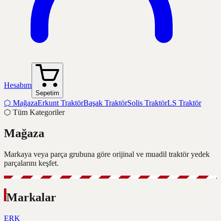
Hesabım
Sepetim
⬡
Mağaza
Erkunt Traktör
Başak Traktör
Solis Traktör
LS Traktör
⬡
Tüm Kategoriler
Mağaza
Markaya veya parça grubuna göre orijinal ve muadil traktör yedek
parçalarını keşfet.
Markalar
ERK