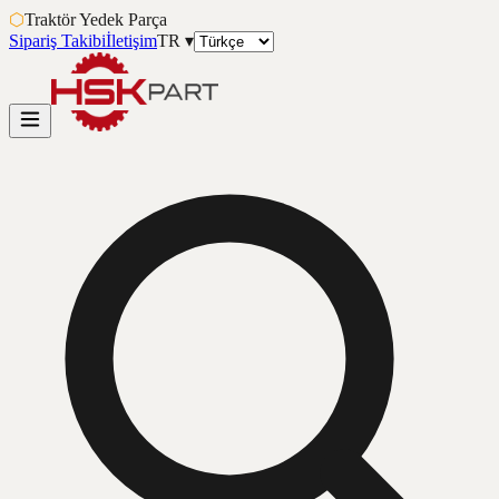
⬡
Traktör Yedek Parça
Sipariş Takibi
İletişim
TR
▾