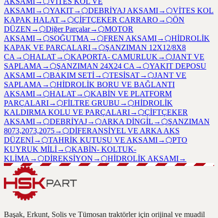
AKSAMI
→
⬡
VİTES KOL VE
AKSAMI
→
⬡
YAKIT
→
⬡
DEBRİYAJ AKSAMI
→
⬡
VİTES KOL
KAPAK HALAT
→
⬡
ÇİFTÇEKER CARRARO
→
⬡
ÖN
DÜZEN
→
⬡
Diğer Parçalar
→
⬡
MOTOR
AKSAMI
→
⬡
SOĞUTMA
→
⬡
FREN AKSAMI
→
⬡
HİDROLİK
KAPAK VE PARÇALARI
→
⬡
ŞANZIMAN 12X12/8X8
CA
→
⬡
HALAT
→
⬡
KAPORTA- ÇAMURLUK
→
⬡
JANT VE
SAPLAMA
→
⬡
ŞANZIMAN 24X24 CA
→
⬡
YAKIT DEPOSU
AKSAMI
→
⬡
BAKIM SETİ
→
⬡
TESİSAT
→
⬡
JANT VE
SAPLAMA
→
⬡
HİDROLİK BORU VE BAĞLANTI
AKSAMI
→
⬡
HALAT
→
⬡
KABİN VE PLATFORM
PARÇALARI
→
⬡
FİLTRE GRUBU
→
⬡
HİDROLİK
KALDIRMA KOLU VE PARÇALARI
→
⬡
ÇİFTÇEKER
AKSAMI
→
⬡
DEBRİYAJ
→
⬡
ARKA DİNGİL
→
⬡
ŞANZIMAN
8073,2073,2075
→
⬡
DİFERANSİYEL VE ARKA AKS
DÜZENİ
→
⬡
TAHRİK KUTUSU VE AKSAMI
→
⬡
PTO
KUYRUK MİLİ
→
⬡
KABİN- KOLTUK-
KLİMA
→
⬡
DİREKSİYON
→
⬡
HİDROLİK AKSAMI
→
Başak, Erkunt, Solis ve Tümosan traktörler için orijinal ve muadil