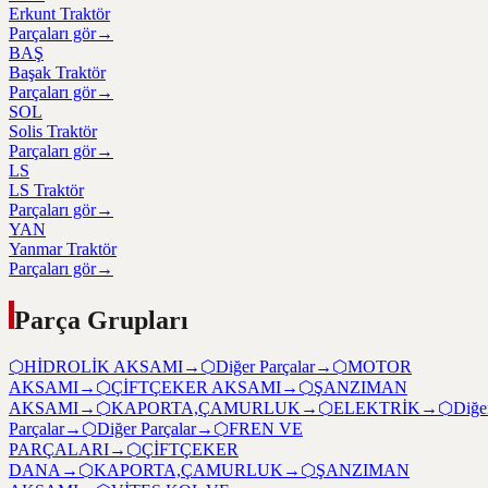
Erkunt Traktör
Parçaları gör
→
BAŞ
Başak Traktör
Parçaları gör
→
SOL
Solis Traktör
Parçaları gör
→
LS
LS Traktör
Parçaları gör
→
YAN
Yanmar Traktör
Parçaları gör
→
Parça Grupları
⬡
HİDROLİK AKSAMI
→
⬡
Diğer Parçalar
→
⬡
MOTOR
AKSAMI
→
⬡
ÇİFTÇEKER AKSAMI
→
⬡
ŞANZIMAN
AKSAMI
→
⬡
KAPORTA,ÇAMURLUK
→
⬡
ELEKTRİK
→
⬡
Diğe
Parçalar
→
⬡
Diğer Parçalar
→
⬡
FREN VE
PARÇALARI
→
⬡
ÇİFTÇEKER
DANA
→
⬡
KAPORTA,ÇAMURLUK
→
⬡
ŞANZIMAN