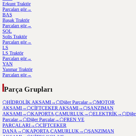
Erkunt Traktör
Parçaları gör
→
BAŞ
Başak Traktör
Parçaları gör
→
SOL
Solis Traktör
Parçaları gör
→
LS
LS Traktör
Parçaları gör
→
YAN
Yanmar Traktör
Parçaları gör
→
Parça Grupları
⬡
HİDROLİK AKSAMI
→
⬡
Diğer Parçalar
→
⬡
MOTOR
AKSAMI
→
⬡
ÇİFTÇEKER AKSAMI
→
⬡
ŞANZIMAN
AKSAMI
→
⬡
KAPORTA,ÇAMURLUK
→
⬡
ELEKTRİK
→
⬡
Diğe
Parçalar
→
⬡
Diğer Parçalar
→
⬡
FREN VE
PARÇALARI
→
⬡
ÇİFTÇEKER
DANA
→
⬡
KAPORTA,ÇAMURLUK
→
⬡
ŞANZIMAN