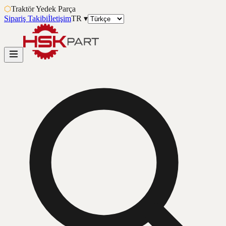
⬡
Traktör Yedek Parça
Sipariş Takibi
İletişim
TR
▾