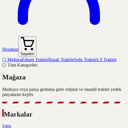
Hesabım
Sepetim
⬡
Mağaza
Erkunt Traktör
Başak Traktör
Solis Traktör
LS Traktör
⬡
Tüm Kategoriler
Mağaza
Markaya veya parça grubuna göre orijinal ve muadil traktör yedek
parçalarını keşfet.
Markalar
ERK