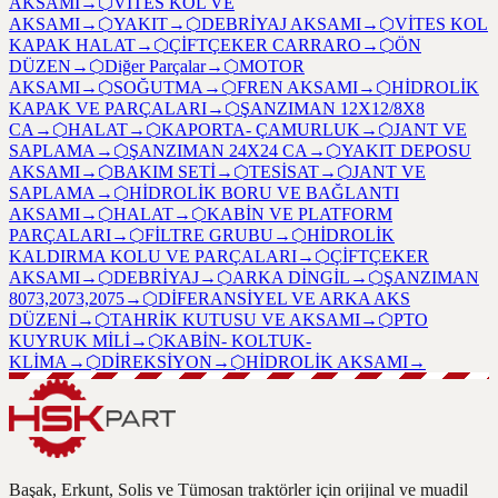
AKSAMI
→
⬡
VİTES KOL VE
AKSAMI
→
⬡
YAKIT
→
⬡
DEBRİYAJ AKSAMI
→
⬡
VİTES KOL
KAPAK HALAT
→
⬡
ÇİFTÇEKER CARRARO
→
⬡
ÖN
DÜZEN
→
⬡
Diğer Parçalar
→
⬡
MOTOR
AKSAMI
→
⬡
SOĞUTMA
→
⬡
FREN AKSAMI
→
⬡
HİDROLİK
KAPAK VE PARÇALARI
→
⬡
ŞANZIMAN 12X12/8X8
CA
→
⬡
HALAT
→
⬡
KAPORTA- ÇAMURLUK
→
⬡
JANT VE
SAPLAMA
→
⬡
ŞANZIMAN 24X24 CA
→
⬡
YAKIT DEPOSU
AKSAMI
→
⬡
BAKIM SETİ
→
⬡
TESİSAT
→
⬡
JANT VE
SAPLAMA
→
⬡
HİDROLİK BORU VE BAĞLANTI
AKSAMI
→
⬡
HALAT
→
⬡
KABİN VE PLATFORM
PARÇALARI
→
⬡
FİLTRE GRUBU
→
⬡
HİDROLİK
KALDIRMA KOLU VE PARÇALARI
→
⬡
ÇİFTÇEKER
AKSAMI
→
⬡
DEBRİYAJ
→
⬡
ARKA DİNGİL
→
⬡
ŞANZIMAN
8073,2073,2075
→
⬡
DİFERANSİYEL VE ARKA AKS
DÜZENİ
→
⬡
TAHRİK KUTUSU VE AKSAMI
→
⬡
PTO
KUYRUK MİLİ
→
⬡
KABİN- KOLTUK-
KLİMA
→
⬡
DİREKSİYON
→
⬡
HİDROLİK AKSAMI
→
Başak, Erkunt, Solis ve Tümosan traktörler için orijinal ve muadil