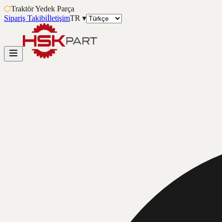
⬡
Traktör Yedek Parça
Sipariş Takibi
İletişim
TR
▾