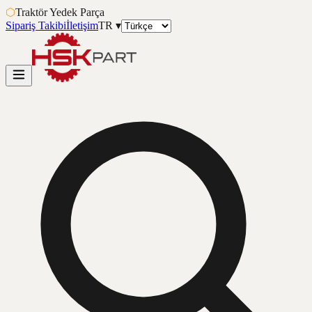
⬡
Traktör Yedek Parça
Sipariş Takibi
İletişim
TR
▾