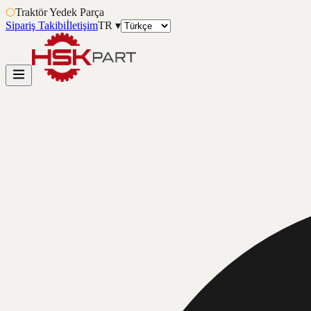
⬡
Traktör Yedek Parça
Sipariş Takibi
İletişim
TR
▾