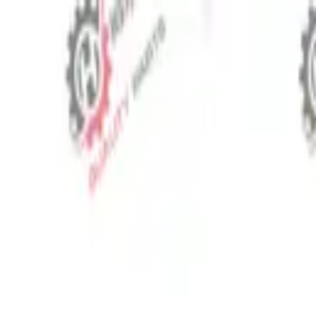
⬡
Traktör Yedek Parça
Sipariş Takibi
İletişim
TR
▾