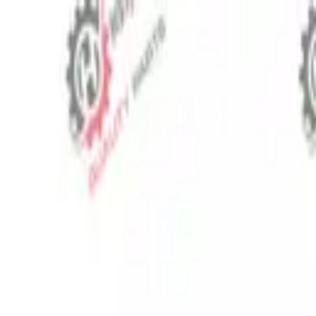
⬡
Traktör Yedek Parça
Sipariş Takibi
İletişim
TR
▾