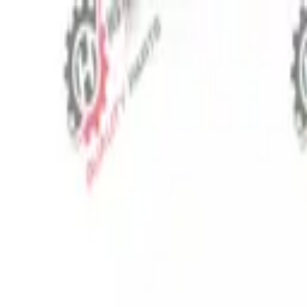
⬡
Traktör Yedek Parça
Sipariş Takibi
İletişim
TR
▾