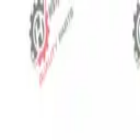
⬡
Traktör Yedek Parça
Sipariş Takibi
İletişim
TR
▾