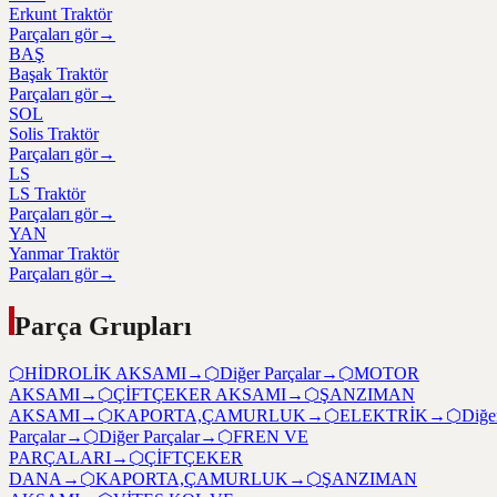
Erkunt Traktör
Parçaları gör
→
BAŞ
Başak Traktör
Parçaları gör
→
SOL
Solis Traktör
Parçaları gör
→
LS
LS Traktör
Parçaları gör
→
YAN
Yanmar Traktör
Parçaları gör
→
Parça Grupları
⬡
HİDROLİK AKSAMI
→
⬡
Diğer Parçalar
→
⬡
MOTOR
AKSAMI
→
⬡
ÇİFTÇEKER AKSAMI
→
⬡
ŞANZIMAN
AKSAMI
→
⬡
KAPORTA,ÇAMURLUK
→
⬡
ELEKTRİK
→
⬡
Diğe
Parçalar
→
⬡
Diğer Parçalar
→
⬡
FREN VE
PARÇALARI
→
⬡
ÇİFTÇEKER
DANA
→
⬡
KAPORTA,ÇAMURLUK
→
⬡
ŞANZIMAN