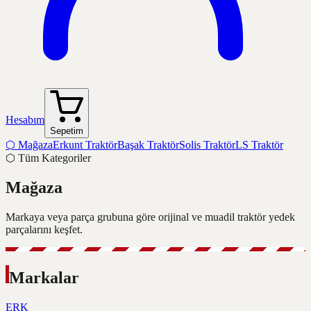
Hesabım
Sepetim
⬡
Mağaza
Erkunt Traktör
Başak Traktör
Solis Traktör
LS Traktör
⬡
Tüm Kategoriler
Mağaza
Markaya veya parça grubuna göre orijinal ve muadil traktör yedek
parçalarını keşfet.
Markalar
ERK