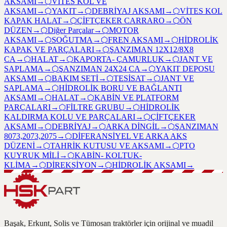
AKSAMI
→
⬡
VİTES KOL VE
AKSAMI
→
⬡
YAKIT
→
⬡
DEBRİYAJ AKSAMI
→
⬡
VİTES KOL
KAPAK HALAT
→
⬡
ÇİFTÇEKER CARRARO
→
⬡
ÖN
DÜZEN
→
⬡
Diğer Parçalar
→
⬡
MOTOR
AKSAMI
→
⬡
SOĞUTMA
→
⬡
FREN AKSAMI
→
⬡
HİDROLİK
KAPAK VE PARÇALARI
→
⬡
ŞANZIMAN 12X12/8X8
CA
→
⬡
HALAT
→
⬡
KAPORTA- ÇAMURLUK
→
⬡
JANT VE
SAPLAMA
→
⬡
ŞANZIMAN 24X24 CA
→
⬡
YAKIT DEPOSU
AKSAMI
→
⬡
BAKIM SETİ
→
⬡
TESİSAT
→
⬡
JANT VE
SAPLAMA
→
⬡
HİDROLİK BORU VE BAĞLANTI
AKSAMI
→
⬡
HALAT
→
⬡
KABİN VE PLATFORM
PARÇALARI
→
⬡
FİLTRE GRUBU
→
⬡
HİDROLİK
KALDIRMA KOLU VE PARÇALARI
→
⬡
ÇİFTÇEKER
AKSAMI
→
⬡
DEBRİYAJ
→
⬡
ARKA DİNGİL
→
⬡
ŞANZIMAN
8073,2073,2075
→
⬡
DİFERANSİYEL VE ARKA AKS
DÜZENİ
→
⬡
TAHRİK KUTUSU VE AKSAMI
→
⬡
PTO
KUYRUK MİLİ
→
⬡
KABİN- KOLTUK-
KLİMA
→
⬡
DİREKSİYON
→
⬡
HİDROLİK AKSAMI
→
Başak, Erkunt, Solis ve Tümosan traktörler için orijinal ve muadil