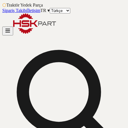
⬡
Traktör Yedek Parça
Sipariş Takibi
İletişim
TR
▾