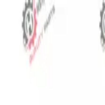
⬡
Traktör Yedek Parça
Sipariş Takibi
İletişim
TR
▾