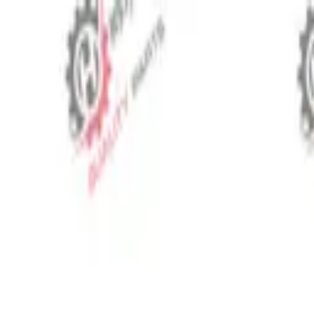
⬡
Traktör Yedek Parça
Sipariş Takibi
İletişim
TR
▾