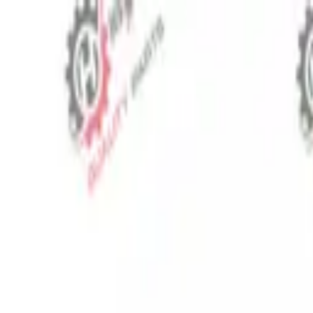
⬡
Traktör Yedek Parça
Sipariş Takibi
İletişim
TR
▾