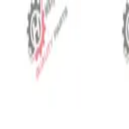
⬡
Traktör Yedek Parça
Sipariş Takibi
İletişim
TR
▾