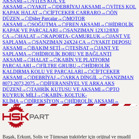
AKSAMI
→
⬡
VİTES KOL VE
AKSAMI
→
⬡
YAKIT
→
⬡
DEBRİYAJ AKSAMI
→
⬡
VİTES KOL
KAPAK HALAT
→
⬡
ÇİFTÇEKER CARRARO
→
⬡
ÖN
DÜZEN
→
⬡
Diğer Parçalar
→
⬡
MOTOR
AKSAMI
→
⬡
SOĞUTMA
→
⬡
FREN AKSAMI
→
⬡
HİDROLİK
KAPAK VE PARÇALARI
→
⬡
ŞANZIMAN 12X12/8X8
CA
→
⬡
HALAT
→
⬡
KAPORTA- ÇAMURLUK
→
⬡
JANT VE
SAPLAMA
→
⬡
ŞANZIMAN 24X24 CA
→
⬡
YAKIT DEPOSU
AKSAMI
→
⬡
BAKIM SETİ
→
⬡
TESİSAT
→
⬡
JANT VE
SAPLAMA
→
⬡
HİDROLİK BORU VE BAĞLANTI
AKSAMI
→
⬡
HALAT
→
⬡
KABİN VE PLATFORM
PARÇALARI
→
⬡
FİLTRE GRUBU
→
⬡
HİDROLİK
KALDIRMA KOLU VE PARÇALARI
→
⬡
ÇİFTÇEKER
AKSAMI
→
⬡
DEBRİYAJ
→
⬡
ARKA DİNGİL
→
⬡
ŞANZIMAN
8073,2073,2075
→
⬡
DİFERANSİYEL VE ARKA AKS
DÜZENİ
→
⬡
TAHRİK KUTUSU VE AKSAMI
→
⬡
PTO
KUYRUK MİLİ
→
⬡
KABİN- KOLTUK-
KLİMA
→
⬡
DİREKSİYON
→
⬡
HİDROLİK AKSAMI
→
Başak, Erkunt, Solis ve Tümosan traktörler için orijinal ve muadil