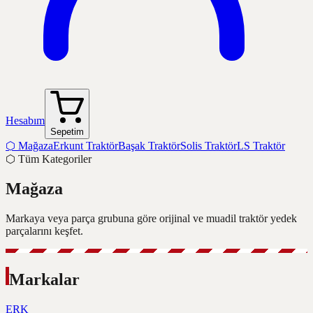
Hesabım
Sepetim
⬡
Mağaza
Erkunt Traktör
Başak Traktör
Solis Traktör
LS Traktör
⬡
Tüm Kategoriler
Mağaza
Markaya veya parça grubuna göre orijinal ve muadil traktör yedek
parçalarını keşfet.
Markalar
ERK