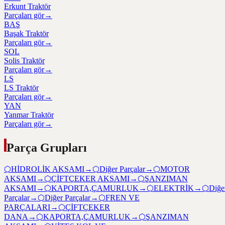
Erkunt Traktör
Parçaları gör
→
BAŞ
Başak Traktör
Parçaları gör
→
SOL
Solis Traktör
Parçaları gör
→
LS
LS Traktör
Parçaları gör
→
YAN
Yanmar Traktör
Parçaları gör
→
Parça Grupları
⬡
HİDROLİK AKSAMI
→
⬡
Diğer Parçalar
→
⬡
MOTOR
AKSAMI
→
⬡
ÇİFTÇEKER AKSAMI
→
⬡
ŞANZIMAN
AKSAMI
→
⬡
KAPORTA,ÇAMURLUK
→
⬡
ELEKTRİK
→
⬡
Diğe
Parçalar
→
⬡
Diğer Parçalar
→
⬡
FREN VE
PARÇALARI
→
⬡
ÇİFTÇEKER
DANA
→
⬡
KAPORTA,ÇAMURLUK
→
⬡
ŞANZIMAN