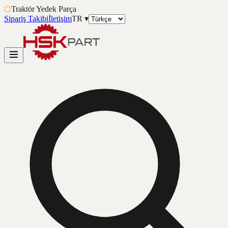
⬡
Traktör Yedek Parça
Sipariş Takibi
İletişim
TR
▾