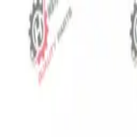
⬡
Traktör Yedek Parça
Sipariş Takibi
İletişim
TR
▾