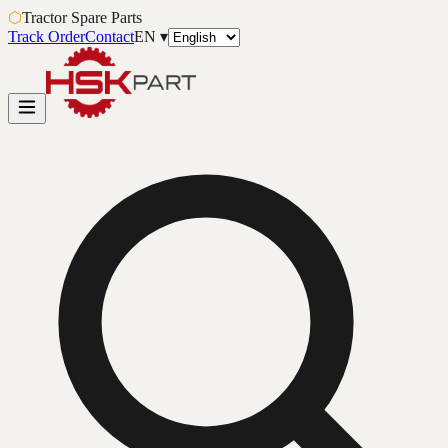
⬡
Tractor Spare Parts
Track Order
Contact
EN
▾