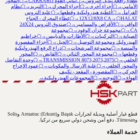
غطاء رافعة تبديل التروس
→
⬡
ثنائي القوة CARRARO
→
⬡
المحور
الأمامي
→
⬡
أجزاء أخرى
→
⬡
أجزاء المحرك
→
⬡
التبريد
→
⬡
نظام
الفرامل
→
⬡
أغطية هيدروليكية وقطعها
→
⬡
علبة التروس
HALAT
⬡
→
12X12/8X8 CA
→
⬡
غطاء المحرك - الجناح
الواقي
→
⬡
الأقراص والمسامير
→
⬡
صندوق التروس 24X24
CA
→
⬡
مجموعة خزان الوقود
→
⬡
مجموعة
الصيانة
→
⬡
التركيبات
→
⬡
الأطارات والدبابيس
→
⬡
خراطيم
الهيدروليك ومجموعة التوصيل
→
⬡
الحبل
→
⬡
أجزاء المقصورة
والمنصة
→
⬡
مجموعة المرشحات
→
⬡
ذراع الرفع الهيدروليكية
وقطعها
→
⬡
مجموعة المحور الثنائي
→
⬡
القابض
→
⬡
المحور
الخلفي
→
⬡
TRANSMISSION 8073,2073,2075
→
⬡
وحدة التفاضل
والمحور الخلفي
→
⬡
علبة الإرسال والمكونات
→
⬡
عمود الإخراج
الحركي
→
⬡
المقصورة - المقعد - تكييف
الهواء
→
⬡
التوجيه
→
⬡
المجموعات الهيدروليكية
→
قطع غيار أصلية وبديلة لجرارات Başak وArmatrac (Erkunt) وSolis
وTümosan. دفع آمن وشحن دولي سريع من تركيا.
خدمة العملاء