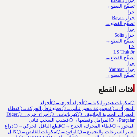
جرار Erkunt
تصفّح القطع
→
جرا
جرار Başak
تصفّح القطع
→
جرا
جرار Solis
تصفّح القطع
→
LS
LS Traktör
تصفّح القطع
→
جرا
جرار Yanmar
تصفّح القطع
→
فئات القطع
⬡
مكونات هيدروليكية
→
⬡
أجزاء أخرى
→
⬡
أجزاء
المحرك
→
⬡
مجموعة محور ثنائي
→
⬡
قطع ناقل الحركة
→
⬡
غطاء
المحرك، الحماية الجانبية
→
⬡
كهربائيات
→
⬡
أجزاء أخرى
→
⬡
Diğer
Parçalar
→
⬡
الفرامل وقطعها
→
⬡
قضيب السحب ثنائي
المحور
→
⬡
غطاء المحرك، الجناح
→
⬡
قطع الناقل الحركي
→
⬡
ذراع
تغيير السرعات والتجميع
→
⬡
الوقود
→
⬡
مكونات القابض
→
⬡
كابل