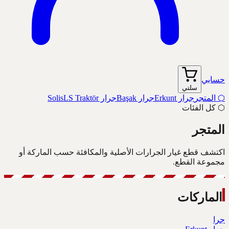
حسابي
سلتي
⬡
المتجر
جرار Erkunt
جرار Başak
جرار Solis
LS Traktör
⬡
كل الفئات
المتجر
اكتشف قطع غيار الجرارات الأصلية والمكافئة حسب الماركة أو
مجموعة القطع.
الماركات
جرا