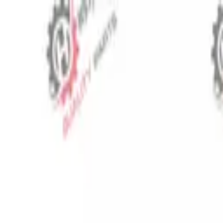
⬡
Запчасти для тракторов
Отслеживание заказа
Контакты
RU
▾