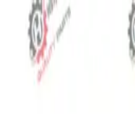
⬡
Запчасти для тракторов
Отслеживание заказа
Контакты
RU
▾