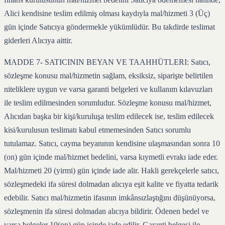
Alici kendisine teslim edilmiş olması kaydıyla mal/hizmeti 3 (Üç)
gün içinde Satıcıya göndermekle yükümlüdür. Bu takdirde teslimat
giderleri Alıcıya aittir.
MADDE 7- SATICININ BEYAN VE TAAHHÜTLERI: Satıcı,
sözleşme konusu mal/hizmetin sağlam, eksiksiz, siparişte belirtilen
niteliklere uygun ve varsa garanti belgeleri ve kullanım kılavuzları
ile teslim edilmesinden sorumludur. Sözleşme konusu mal/hizmet,
Alıcıdan başka bir kişi/kuruluşa teslim edilecek ise, teslim edilecek
kisi/kurulusun teslimatı kabul etmemesinden Satıcı sorumlu
tutulamaz. Satıcı, cayma beyanının kendisine ulaşmasından sonra 10
(on) gün içinde mal/hizmet bedelini, varsa kıymetli evrakı iade eder.
Mal/hizmeti 20 (yirmi) gün içinde iade alir. Hakli gerekçelerle satıcı,
sözleşmedeki ifa süresi dolmadan alıcıya eşit kalite ve fiyatta tedarik
edebilir. Satıcı mal/hizmetin ifasının imkânsızlaştığını düşünüyorsa,
sözleşmenin ifa süresi dolmadan alıcıya bildirir. Ödenen bedel ve
varsa belgeler 10(on) gün içinde iade edilir. Garanti belgesi ile