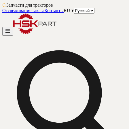
⬡
Запчасти для тракторов
Отслеживание заказа
Контакты
RU
▾