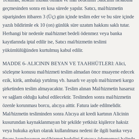
geçmesinden sonra en kısa sürede yapılır. Satıcı, mal/hizmetin
siparişinden itibaren 3 (Üç) gün içinde teslim eder ve bu süre içinde
yazılı bildirimle ek 10 (on) günlük süre uzatım hakkını saklı tutar.
Herhangi bir nedenle mal/hizmet bedeli ödenmez veya banka
kayıtlarında iptal edilir ise, Satıcı mal/hizmetin teslimi
yükümlülüğünden kurtulmuş kabul edilir.
MADDE 6- ALICININ BEYAN VE TAAHHÜTLERI: Alici,
sözleşme konusu mal/hizmeti teslim almadan önce muayene edecek
ezik, kirik, ambalajı yırtılmış vb. hasarlı ve ayıplı mal/hizmeti kargo
şirketinden teslim almayacaktır. Teslim alınan Mal/hizmetin hasarsız
ve sağlam olduğu kabul edilecektir. Teslimden sonra mal/hizmetin
özenle korunması borcu, alıcıya aittir. Fatura iade edilmelidir.
Mal/hizmetin tesliminden sonra Alıcıya ait kredi kartının Alicinin
kusurundan kaynaklanmayan bir şekilde yetkisiz kişilerce haksiz
veya hukuka aykırı olarak kullanılması nedeni ile ilgili banka veya
finans kurulusunun mal/hizmet bedelini Satıcıya ödememesi halinde,