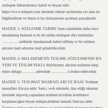
sözleşme hükümlerince kabul ve beyan eder.
https://www.hskpart.com sitesinde ödeme sayfasında yer alan ön
bilgilendirme ve fatura is bu sözleşmenin ayrılmaz parçalarıdır.
MADDE 3- SÖZLESME TARIHI: Satıcı tarafından daha önce
imzalanmış bulunan is bu iki nüsha sözleşme alici tarafından
…………. tarihinde imzalanarak kabul edilmiş ve bir nüshası
alıcının mail adresine mail gönderilecektir.
MADDE 4- MAL/HIZMETiN TESLIMI, SÖZLESMENIN IFA
YERI VE TESLIM SEKLI: Mal/hizmet, alicinin teslimini talep
etmis oldugu ………. adresinde …………’a teslim edilecektir.
MADDE 5- TESLIMAT MASRAFLARI VE IFASI: Teslimat
masrafları Alıcıya aittir. Satıcı, web sitesinde, ilan ettiği rakamın
üzerinde alışveriş yapanların teslimat ücretinin kendisince
karşılanacağını beyan etmişse,teslimat masrafı Satıcıya aittir.
Teslimat; stokun müsait olması ve mal bedelinin Satıcının hesabına