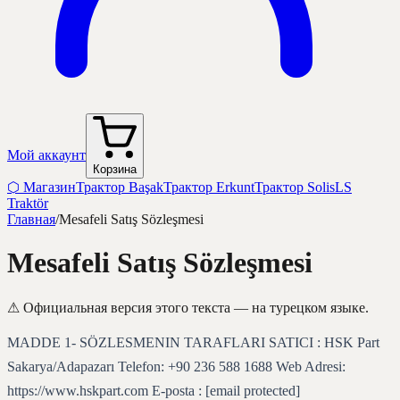
Мой аккаунт
Корзина
⬡
Магазин
Трактор Başak
Трактор Erkunt
Трактор Solis
LS
Traktör
Главная
/
Mesafeli Satış Sözleşmesi
Mesafeli Satış Sözleşmesi
⚠
Официальная версия этого текста — на турецком языке.
MADDE 1- SÖZLESMENIN TARAFLARI SATICI : HSK Part
Sakarya/Adapazarı Telefon: +90 236 588 1688 Web Adresi:
https://www.hskpart.com E-posta : [email protected]