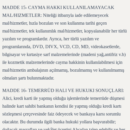
MADDE 15- CAYMA HAKKI KULLANILAMAYACAK
MAL/HIZMETLER: Niteliği itibarıyla iade edilemeyecek
mal/hizmetler, hızla bozulan ve son kullanma tarihi geçen
mal/hizmetler, tek kullanımlık mal/hizmetler, kopyalanabilir her türlü
yazılım ve programlardır. Ayrıca, her türlü yazılım ve
programlarında, DVD, DIVX, VCD, CD, MD, videokasetlerde,
bilgisayar ve kırtasiye sarf malzemelerinde (madeni yağ,antifriz v.b)
ile kozmetik malzemelerinde cayma hakkinin kullanılabilmesi için
mal/hizmetin ambalajının açılmamış, bozulmamış ve kullanılmamış
olmaları şartı bulunmaktadır.
MADDE 16- TEMERRÜD HALI VE HUKUKI SONUÇLARI:
Alici, kredi karti ile yapmış olduğu işlemlerinde temerrüde düşmesi
halinde kart sahibi bankanın kendisi ile yapmış olduğu kredi kartı
sözleşmesi çerçevesinde faiz ödeyecek ve bankaya karsı sorumlu
olacaktır. Bu durumda ilgili banka hukuki yollara başvurabilir;
doğacak masrafları ve vekâlet ücretini Alıcıdan talep edebilir ve her