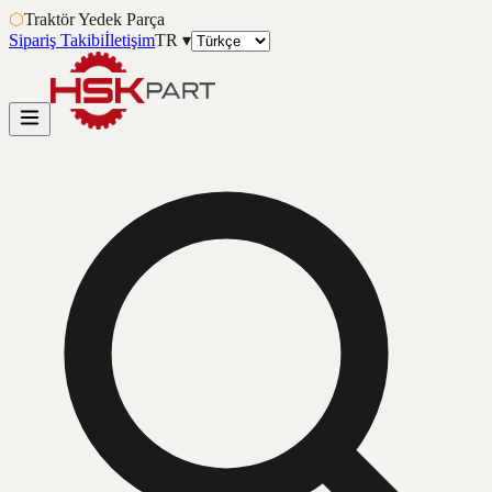
⬡
Traktör Yedek Parça
Sipariş Takibi
İletişim
TR
▾