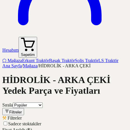
Hesabım
Sepetim
⬡
Mağaza
Erkunt Traktör
Başak Traktör
Solis Traktör
LS Traktör
Ana Sayfa
/
Mağaza
/
HİDROLİK - ARKA ÇEKİ
HİDROLİK - ARKA ÇEKİ
Yedek Parça ve Fiyatları
Sırala
Filtreler
⚒
Filtreler
Sadece stoktakiler
Fiyat Aralığı
(₺)