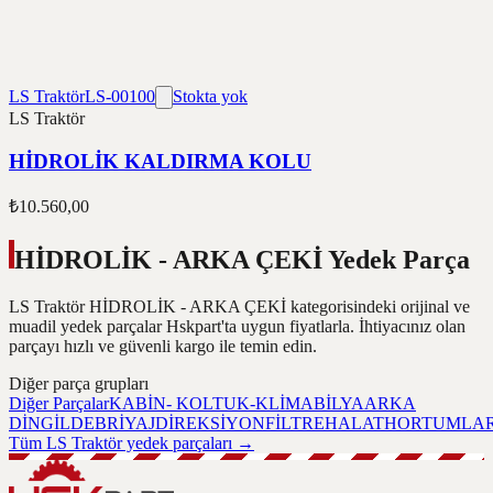
LS Traktör
LS-00100
Stokta yok
LS Traktör
HİDROLİK KALDIRMA KOLU
₺10.560,00
HİDROLİK - ARKA ÇEKİ Yedek Parça
LS Traktör HİDROLİK - ARKA ÇEKİ kategorisindeki orijinal ve
muadil yedek parçalar Hskpart'ta uygun fiyatlarla. İhtiyacınız olan
parçayı hızlı ve güvenli kargo ile temin edin.
Diğer parça grupları
Diğer Parçalar
KABİN- KOLTUK-KLİMA
BİLYA
ARKA
DİNGİL
DEBRİYAJ
DİREKSİYON
FİLTRE
HALAT
HORTUMLA
Tüm LS Traktör yedek parçaları
→