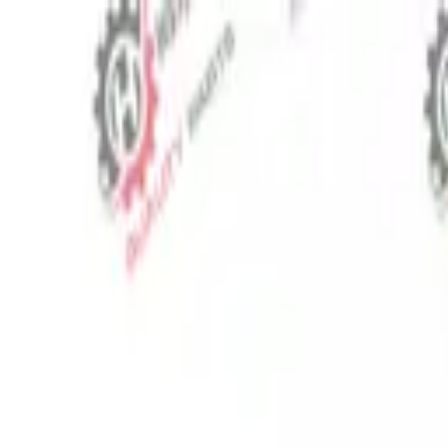
⬡
Traktör Yedek Parça
Sipariş Takibi
İletişim
TR
▾